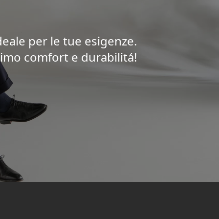
deale per le tue esigenze.
imo comfort e durabilitá!