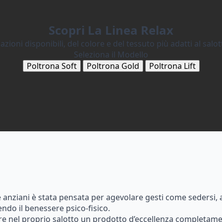
Scopri La Linea Relax
azioni disponibili, del colore e del tessuto più adatti al salot
Seleziona il Modello
Poltrona Soft
Poltrona Gold
Poltrona Lift
e anziani è stata pensata per agevolare gesti come sedersi, a
endo il benessere psico-fisico.
ere nel proprio salotto un prodotto d’eccellenza completam