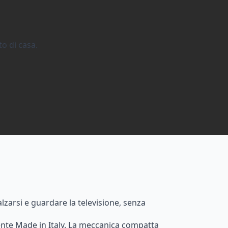
to di casa.
lzarsi e guardare la televisione, senza
ente Made in Italy. La meccanica compatta